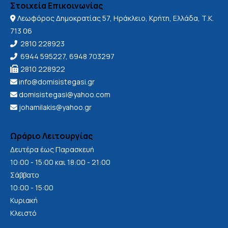
Στοιχεία Επικοινωνίας
Λεωφόρος Δημοκρατίας 57, Ηράκλειο, Κρήτη, Ελλάδα, Τ.Κ.

713 06
2810 228923

6944 595227
,
6948 703297

2810 228922

info@domisistegasi.gr

domisistegasi@yahoo.com

johamilakis@yahoo.gr

Ωράριο Λειτουργίας
Δευτέρα έως Παρασκευή
10:00 - 15:00 και 18:00 - 21:00
Σάββατο
10:00 - 15:00
Κυριακή
Κλειστό